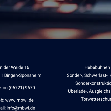
In der Weide 16
Hebebühnen
11 Bingen-Sponsheim
Sonder-, Schwerlast-, 
Sonderkonstrukti
efon (06721) 9670
Überlade-, Ausgleich
Torwetterschu
b: www.mbwi.de
ail: info@mbwi.de