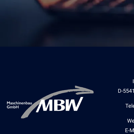
D-554
Tel
We
E-M